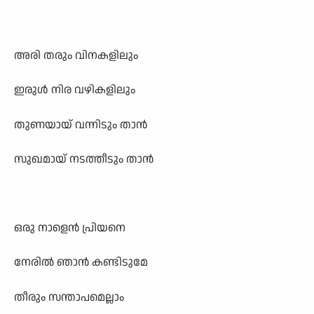
അരി തരും വിനകളിലും
ഇരുൾ നിര വഴികളിലും
തുണയായ് വന്നിടും താൻ
സുഖമായ് നടത്തീടും താൻ
ഒരു നാളെൻ പ്രിയനെ
നേരിൽ ഞാൻ കണ്ടിടുമേ
തീരും സന്താപമെല്ലാം