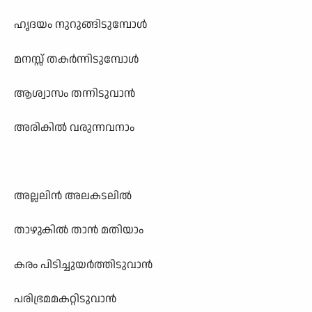
ഹൃദയം നുറുങ്ങിടുമ്പോൾ
മനസ്സ് തകർന്നിടുമ്പോൾ
ആശ്വാസം തന്നിടുവാൻ
അരികിൽ വരുന്നവനാം
അല്ലലിൻ അലകടലിൽ
താഴുകിൽ താൻ മതിയാം
കരം പിടിച്ചുയർത്തിടുവാൻ
പരിഭ്രമമകറ്റിടുവാൻ