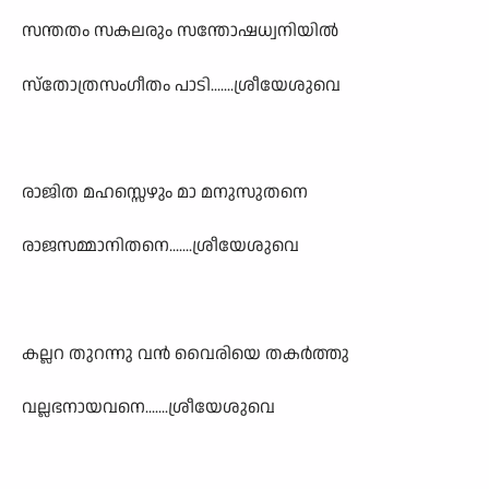
സന്തതം സകലരും സന്തോഷധ്വനിയിൽ
സ്തോത്രസംഗീതം പാടി.......ശ്രീയേശുവെ
രാജിത മഹസ്സെഴും മാ മനുസുതനെ
രാജസമ്മാനിതനെ.......ശ്രീയേശുവെ
കല്ലറ തുറന്നു വൻ വൈരിയെ തകർത്തു
വല്ലഭനായവനെ.......ശ്രീയേശുവെ