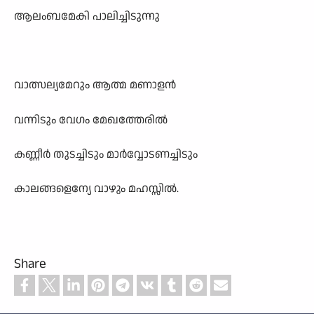
ആലംബമേകി പാലിച്ചിടുന്നു
വാത്സല്യമേറും ആത്മ മണാളൻ
വന്നിടും വേഗം മേഖത്തേരിൽ
കണ്ണീർ തുടച്ചിടും മാർവ്വോടണച്ചിടും
കാലങ്ങളെന്യേ വാഴും മഹസ്സിൽ.
Share