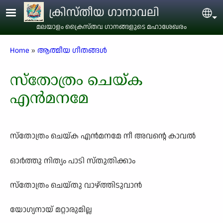
Skip to main content
ക്രിസ്തീയ ഗാനാവലി
Sel
മലയാളം ക്രൈസ്തവ ഗാനങ്ങളുടെ മഹാശേഖരം
Breadcrumb
Home
ആത്മീയ ഗീതങ്ങൾ
സ്തോത്രം ചെയ്ക
എൻമനമേ
സ്തോത്രം ചെയ്ക എൻമനമേ നീ അവന്റെ കാവൽ
ഓർത്തു നിത്യം പാടി സ്തുതിക്കാം
സ്തോത്രം ചെയ്തു വാഴ്ത്തിടുവാൻ
യോഗ്യനായ് മറ്റാരുമില്ല