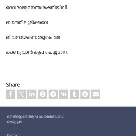
ദേവരാജ്യമനന്തശക്തിയിലീ
ജഗത്തിലുദിക്കവേ
ജീവനായകസമ്മുഖം മമ
കാണുവാൻ കൃപ ചെയ്യണേ.
Share
Custom footer
ഞങ്ങളുടെ ആപ്പ് ഡൗൺലോഡ്
ചെയ്യുക
Footer
Contact