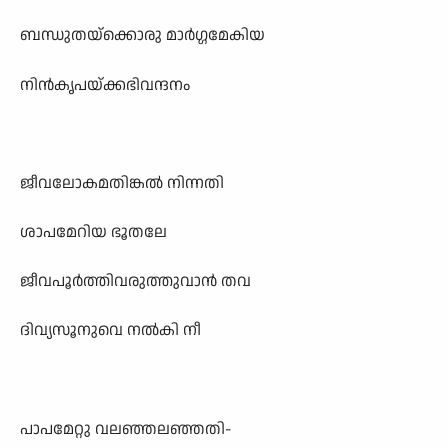
ബന്ധുതയ്ക്കൊരു മാർഗ്ഗമേകിയ
നിൻകൃപയ്ക്കഭിവന്ദനം
ജീവലോകമതിങ്കൽ നിന്നതി
ശാപമേറിയ ഭൂതലേ
ജീവപൂർത്തിവരുത്തുവാൻ തവ
ദിവ്യസൂനുവെ നൽകി നീ
പാപമേറ്റു വലഞ്ഞലഞ്ഞതി-