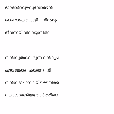
ഭാരമാർന്നുഴലുമ്പോഴെൻ
ശാപമാകെയൊഴിച്ച നിൻകൃപ
ജീവനായ് വിലസുന്നിതാ
നിൻസുതങ്കലിരുന്ന വൻകൃപ
എങ്കലേക്കു പകർന്നു നീ
നിൻസഭാംഗനിലയ്ക്കെനിക്ക-
വകാശമേകിയതോർത്തിതാ