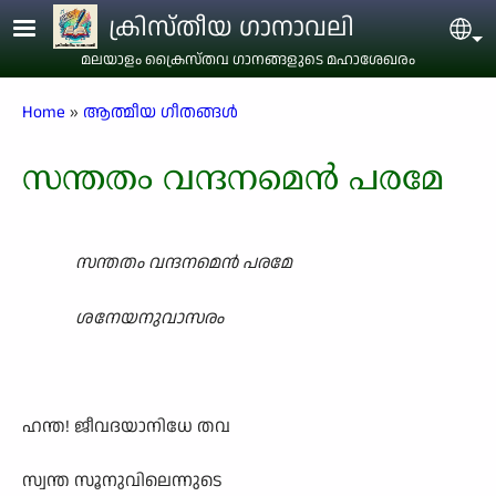
Skip to main content
ക്രിസ്തീയ ഗാനാവലി
Sel
മലയാളം ക്രൈസ്തവ ഗാനങ്ങളുടെ മഹാശേഖരം
Breadcrumb
Home
ആത്മീയ ഗീതങ്ങൾ
സന്തതം വന്ദനമെൻ പരമേ
സന്തതം വന്ദനമെൻ പരമേ
ശനേയനുവാസരം
ഹന്ത! ജീവദയാനിധേ തവ
സ്വന്ത സൂനുവിലെന്നുടെ