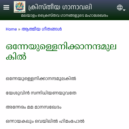
Skip to main content
ക്രിസ്തീയ ഗാനാവലി
Sel
മലയാളം ക്രൈസ്തവ ഗാനങ്ങളുടെ മഹാശേഖരം
Breadcrumb
Home
ആത്മീയ ഗീതങ്ങൾ
ഒന്നേയുള്ളെനിക്കാനന്ദമുല
കിൽ
ഒന്നേയുള്ളെനിക്കാനന്ദമുലകിൽ
യേശുവിൻ സന്നിധിയണയുവതേ
അന്നേരം മമ മാനസഖേദം
ഒന്നായകലും വെയിലിൽ ഹിമംപോൽ