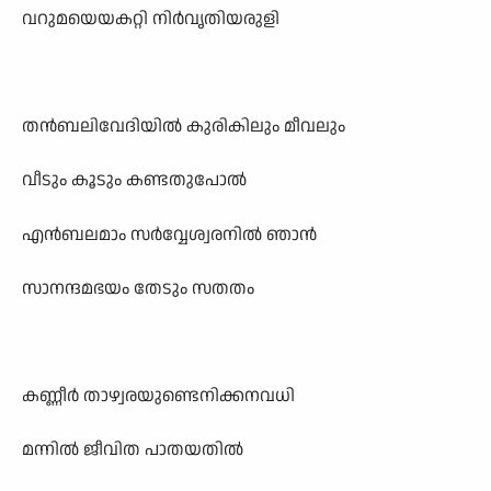
വറുമയെയകറ്റി നിർവൃതിയരുളി
തൻബലിവേദിയിൽ കുരികിലും മീവലും
വീടും കൂടും കണ്ടതുപോൽ
എൻബലമാം സർവ്വേശ്വരനിൽ ഞാൻ
സാനന്ദമഭയം തേടും സതതം
കണ്ണീർ താഴ്വരയുണ്ടെനിക്കനവധി
മന്നിൽ ജീവിത പാതയതിൽ