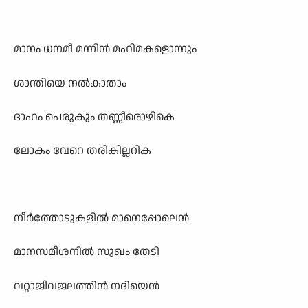
മാനം ധനമീ മന്നിൻ മഹിമകളൊന്നും
ശാന്തിയെ നൽകാതാം
ദാഹം പെരുകും തണ്ണീരൊഴികെ
ലോകം വേറെ തരികില്ലറിക
നീർത്തോടുകളിൽ മാനെപ്പോലെൻ
മാനസമീശനിൽ സുഖം തേടി
വറ്റാജീവജലത്തിൻ നദിയെൻ