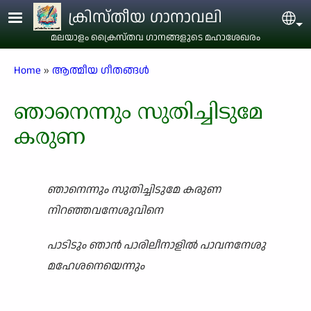
Skip to main content
ക്രിസ്തീയ ഗാനാവലി
Sel
മലയാളം ക്രൈസ്തവ ഗാനങ്ങളുടെ മഹാശേഖരം
Breadcrumb
Home
ആത്മീയ ഗീതങ്ങൾ
ഞാനെന്നും സുതിച്ചിടുമേ
കരുണ
ഞാനെന്നും സുതിച്ചിടുമേ കരുണ
നിറഞ്ഞവനേശുവിനെ
പാടിടും ഞാൻ പാരിലീനാളിൽ പാവനനേശു
മഹേശനെയെന്നും