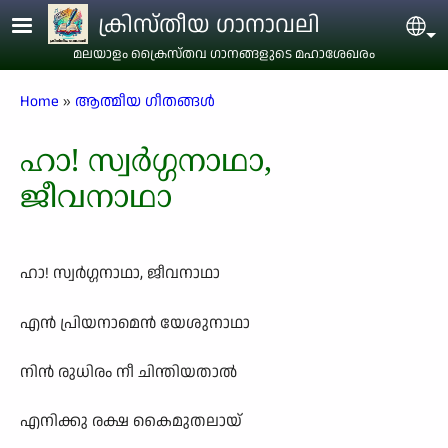
Skip to main content
ക്രിസ്തീയ ഗാനാവലി
Sel
മലയാളം ക്രൈസ്തവ ഗാനങ്ങളുടെ മഹാശേഖരം
Breadcrumb
Home
ആത്മീയ ഗീതങ്ങൾ
ഹാ! സ്വർഗ്ഗനാഥാ,
ജീവനാഥാ
ഹാ! സ്വർഗ്ഗനാഥാ, ജീവനാഥാ
എൻ പ്രിയനാമെൻ യേശുനാഥാ
നിൻ രുധിരം നീ ചിന്തിയതാൽ
എനിക്കു രക്ഷ കൈമുതലായ്