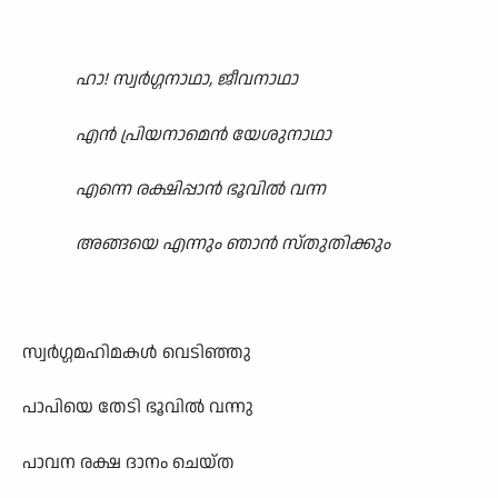
ഹാ! സ്വർഗ്ഗനാഥാ, ജീവനാഥാ
എൻ പ്രിയനാമെൻ യേശുനാഥാ
എന്നെ രക്ഷിപ്പാൻ ഭൂവിൽ വന്ന
അങ്ങയെ എന്നും ഞാൻ സ്തുതിക്കും
സ്വർഗ്ഗമഹിമകൾ വെടിഞ്ഞു
പാപിയെ തേടി ഭൂവിൽ വന്നു
പാവന രക്ഷ ദാനം ചെയ്ത