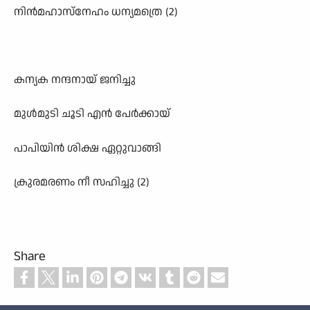
നിൻമഹാസ്നേഹം ധന്യമത്രെ (2)
കന്യക നന്ദനായ് ജനിച്ചു
മുൾമുടി ചൂടി എൻ പേർക്കായ്
പാപിയിൻ ശിക്ഷ ഏറ്റുവാങ്ങി
ക്രുരമരണം നീ സഹിച്ചു (2)
Share