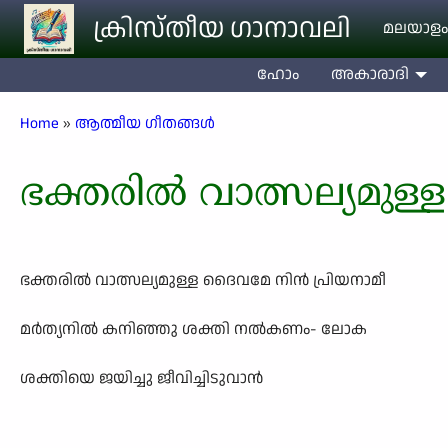
Skip to main content
ക്രിസ്തീയ ഗാനാവലി
മലയാളം
ഹോം
അകാരാദി
Breadcrumb
Home
ആത്മീയ ഗീതങ്ങൾ
ഭക്തരിൽ വാത്സല്യമുള
ഭക്തരിൽ വാത്സല്യമുള്ള ദൈവമേ നിൻ പ്രിയനാമീ
മർത്യനിൽ കനിഞ്ഞു ശക്തി നൽകണം- ലോക
ശക്തിയെ ജയിച്ചു ജീവിച്ചിടുവാൻ