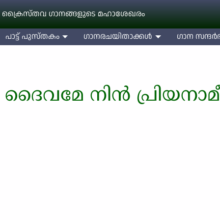
 ക്രൈസ്തവ ഗാനങ്ങളുടെ മഹാശേഖരം
പാട്ട് പുസ്തകം
ഗാനരചയിതാക്കള്‍
ഗാന സന്ദര്‍ഭ
്ള ദൈവമേ നിൻ പ്രിയനാമ