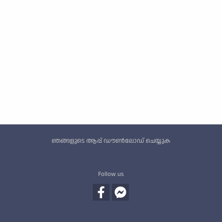
Custom footer
ഞങ്ങളുടെ ആപ്പ് ഡൗൺലോഡ് ചെയ്യുക
Follow us