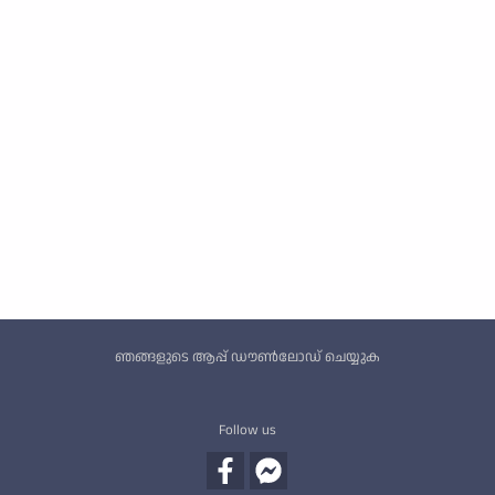
Custom footer
ഞങ്ങളുടെ ആപ്പ് ഡൗൺലോഡ് ചെയ്യുക
Follow us