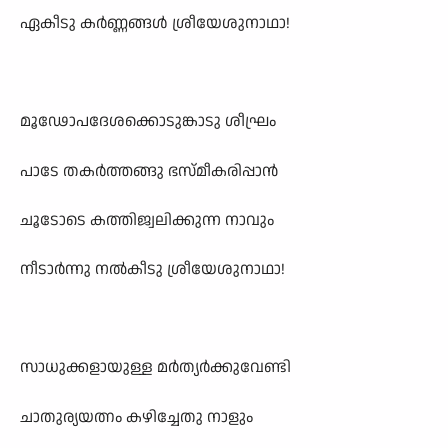
ഏകീടു കർണ്ണങ്ങൾ ശ്രീയേശുനാഥാ!
മൂഢോപദേശക്കൊടുങ്കാടു ശീഘ്രം
പാടേ തകർത്തങ്ങു ഭസ്മീകരിപ്പാൻ
ചൂടോടെ കത്തിജ്വലിക്കുന്ന നാവും
നീടാർന്നു നൽകീടു ശ്രീയേശുനാഥാ!
സാധുക്കളായുള്ള മർത്യർക്കുവേണ്ടി
ചാതുര്യയത്നം കഴിച്ചേതു നാളും