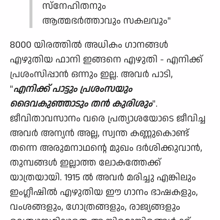
സ്നേഹിതനും
ആത്മഭർത്താവും സകലവും"
8000 യിരത്തിൽ അധികം ഗാനങ്ങൾ
എഴുതിയ ഫാനി ഇങ്ങനെ എഴുതി - എനിക്ക്
പ്രശംസിപ്പാൻ ഒന്നും ഇല്ല. അവര്‍ പാടി,
"
എനിക്ക് പാട്ടും പ്രശംസയും
ദൈവകുഞ്ഞാടും തൻ കുരിശും
".
ജീവിതാവസാനം വരെ പ്രത്യാശയോടെ ജീവിച്ച
അവർ അന്യൻ അല്ല, സ്വന്ത കണ്ണുകൊണ്ട്
തന്നെ അരുമനാഥന്റെ മുഖം ദർശിക്കുവാൻ,
തുമ്പങ്ങൾ ഇല്ലാത്ത ലോകത്തേക്ക്
യാത്രയായി. 1915 ൽ അവർ മരിച്ചു എങ്കിലും
ഇംഗ്ലീഷില്‍ എഴുതിയ ഈ ഗാനം ഭാഷകളും,
വംശങ്ങളും, ഗോത്രങ്ങളും, രാജ്യങ്ങളും