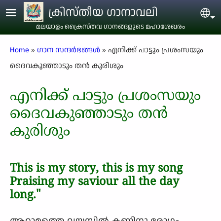
Skip to main content
ക്രിസ്തീയ ഗാനാവലി
Sel
മലയാളം ക്രൈസ്തവ ഗാനങ്ങളുടെ മഹാശേഖരം
Breadcrumb
Home
ഗാന സന്ദര്‍ഭങ്ങള്‍
എനിക്ക് പാട്ടും പ്രശംസയും
ദൈവകുഞ്ഞാടും തൻ കുരിശും
എനിക്ക് പാട്ടും പ്രശംസയും
ദൈവകുഞ്ഞാടും തൻ
കുരിശും
This is my story, this is my song
Praising my saviour all the day
long."