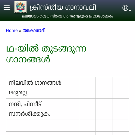
Skip to main content
ക്രിസ്തീയ ഗാനാവലി
Sel
മലയാളം ക്രൈസ്തവ ഗാനങ്ങളുടെ മഹാശേഖരം
Breadcrumb
Home
അകാരാദി
ഥ-യിൽ തുടങ്ങുന്ന
ഗാനങ്ങൾ
നിലവില്‍ ഗാനങ്ങള്‍
ലഭ്യമല്ല.
നന്ദി, പിന്നീട്
സന്ദര്‍ശിക്കുക.