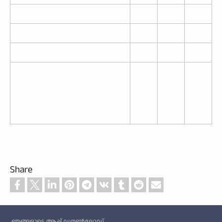
Share
Custom footer
ഞങ്ങളുടെ ആപ്പ് ഡൗൺലോഡ്