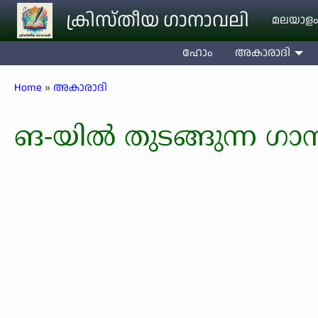
Skip to main content
ക്രിസ്തീയ ഗാനാവലി
മലയാളം
ഹോം
അകാരാദി
Breadcrumb
Home
അകാരാദി
ങ-യിൽ തുടങ്ങുന്ന ഗാ