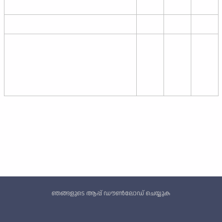
Custom footer
ഞങ്ങളുടെ ആപ്പ് ഡൗൺലോഡ് ചെയ്യുക