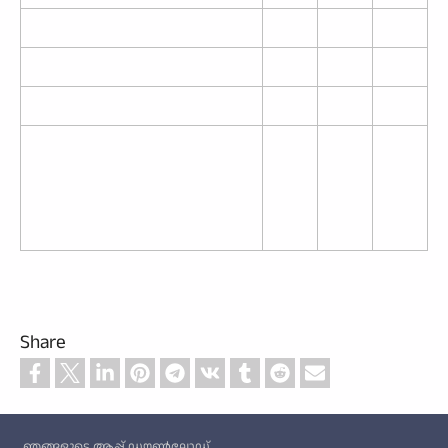
Share
Custom footer
ഞങ്ങളുടെ ആപ്പ് ഡൗൺലോഡ്