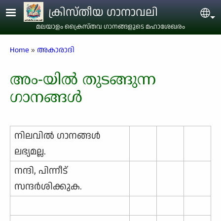
Skip to main content
ക്രിസ്തീയ ഗാനാവലി
Sel
മലയാളം ക്രൈസ്തവ ഗാനങ്ങളുടെ മഹാശേഖരം
Breadcrumb
Home
അകാരാദി
അം-യിൽ തുടങ്ങുന്ന
ഗാനങ്ങൾ
നിലവില്‍ ഗാനങ്ങള്‍
ലഭ്യമല്ല.
നന്ദി, പിന്നീട്
സന്ദര്‍ശിക്കുക.