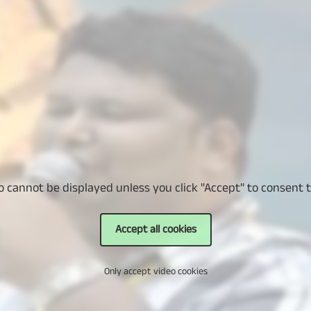
o cannot be displayed unless you click "Accept" to consent t
Accept all cookies
Only accept video cookies