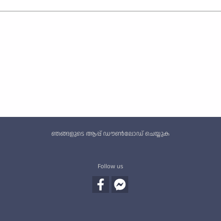
Custom footer
ഞങ്ങളുടെ ആപ്പ് ഡൗൺലോഡ് ചെയ്യുക
Follow us