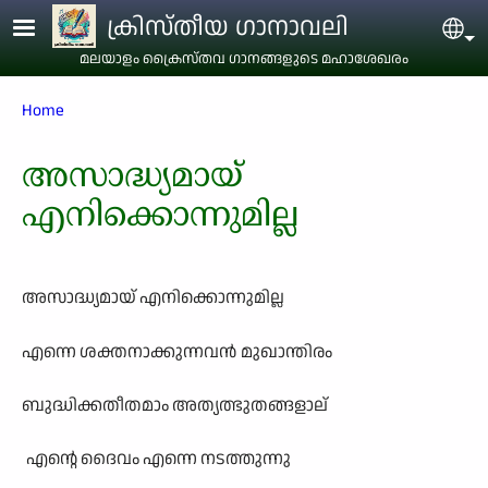
Skip to main content
ക്രിസ്തീയ ഗാനാവലി
Sel
മലയാളം ക്രൈസ്തവ ഗാനങ്ങളുടെ മഹാശേഖരം
Breadcrumb
Home
അസാദ്ധ‍്യമായ്
എനിക്കൊന്നുമില്ല
അസാദ്ധ
്യമായ്
എനിക്കൊന്നുമില്ല
എന്നെ
ശക്തനാക്കുന്നവന്
‍
മുഖാന്തിരം
ബുദ്ധിക്കതീതമാം
അത
്യത്ഭുതങ്ങളാല്
‍
എന്റെ
ദൈവം
എന്നെ
നടത്തുന്നു