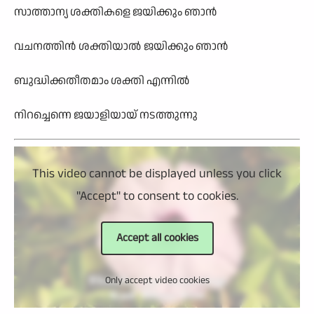
സാത്താന
ശക്തികളെ
ജയിക്കും
ഞാന്
വചനത്തിന്
‍
ശക്തിയാല്
‍
ജയിക്കും
ഞാന്
ബുദ്ധിക്കതീതമാം
ശക്തി
എന്നില്
നിറച്ചെന്നെ
ജയാളിയായ്
നടത്തുന്നു
This video cannot be displayed unless you click
"Accept" to consent to cookies.
Accept all cookies
Only accept video cookies