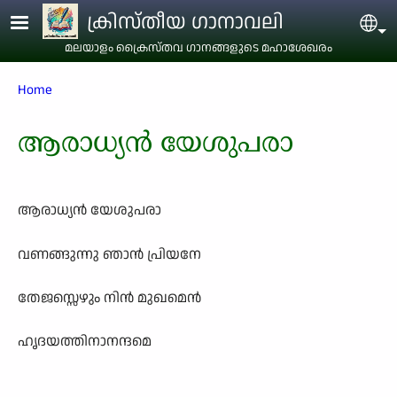
Skip to main content
ക്രിസ്തീയ ഗാനാവലി
Sel
മലയാളം ക്രൈസ്തവ ഗാനങ്ങളുടെ മഹാശേഖരം
Breadcrumb
Home
ആരാധ‍്യന്‍ യേശുപരാ
ആരാധ‍്യന്‍ യേശുപരാ
വണങ്ങുന്നു ഞാന്‍ പ്രിയനേ
തേജസ്സെഴും നിന്‍ മുഖമെന്‍
ഹൃദയത്തിനാനന്ദമെ