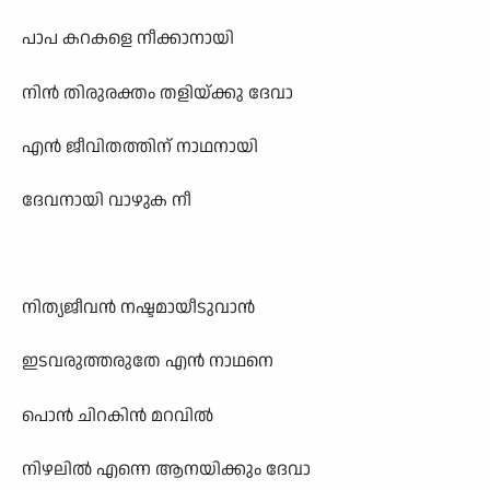
പാപ കറകളെ നീക്കാനായി
നിൻ തിരുരക്തം തളിയ്ക്കു ദേവാ
എൻ ജീവിതത്തിന് നാഥനായി
ദേവനായി വാഴുക നീ
നിത്യജീവൻ നഷ്ടമായീടുവാൻ
ഇടവരുത്തരുതേ എൻ നാഥനെ
പൊൻ ചിറകിൻ മറവിൽ
നിഴലിൽ എന്നെ ആനയിക്കും ദേവാ