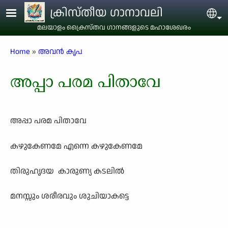
Skip to main content
ക്രിസ്തീയ ഗാനാവലി
Sel
മലയാളം ക്രൈസ്തവ ഗാനങ്ങളുടെ മഹാശേഖരം
Breadcrumb
Home
അവന്‍ കൃപ
അപ്പാ പരമ പിതാവേ
അപ്പാ പരമ പിതാവേ
കഴുകേണമേ എന്നെ കഴുകേണമേ
തിരുഹൃദയ കാരുണ്യ കടലിൽ
മനസ്സും ശരീരവും ശുചിയാകട്ടെ