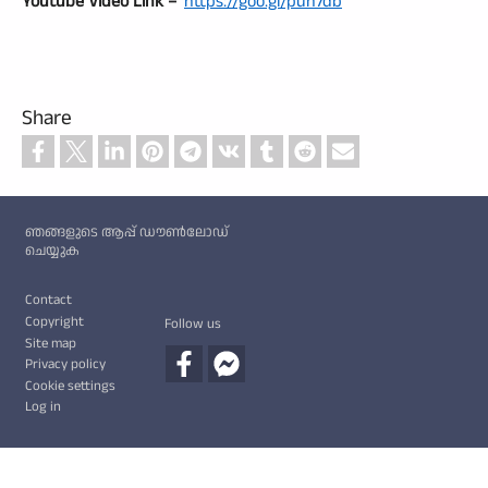
Youtube Video Link –
https://goo.gl/puh7db
Share
Custom footer
ഞങ്ങളുടെ ആപ്പ് ഡൗൺലോഡ്
ചെയ്യുക
Footer
Contact
Copyright
Follow us
Site map
Privacy policy
Cookie settings
Log in