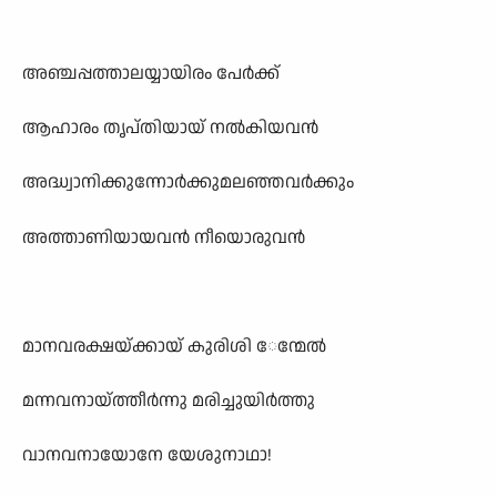
അഞ്ചപ്പത്താലയ്യായിരം പേർക്ക്
ആഹാരം തൃപ്തിയായ് നൽകിയവൻ
അദ്ധ്വാനിക്കുന്നോർക്കുമലഞ്ഞവർക്കും
അത്താണിയായവൻ നീയൊരുവൻ
മാനവരക്ഷയ്ക്കായ് കുരിശി ‍േന്മേൽ
മന്നവനായ്ത്തീർന്നു മരിച്ചുയിർത്തു
വാനവനായോനേ യേശുനാഥാ!