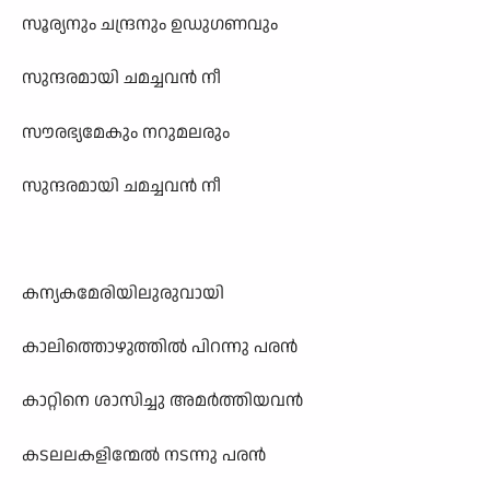
സൂര്യനും ചന്ദ്രനും ഉഡുഗണവും
സുന്ദരമായി ചമച്ചവൻ നീ
സൗരഭ്യമേകും നറുമലരും
സുന്ദരമായി ചമച്ചവൻ നീ
കന്യകമേരിയിലുരുവായി
കാലിത്തൊഴുത്തിൽ പിറന്നു പരൻ
കാറ്റിനെ ശാസിച്ചു അമർത്തിയവൻ
കടലലകളിന്മേൽ നടന്നു പരൻ