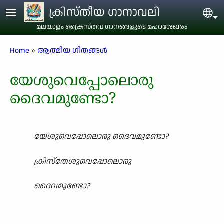
Skip to main content
ക്രിസ്തീയ ഗാനാവലി
Sel
മലയാളം ക്രൈസ്തവ ഗാനങ്ങളുടെ മഹാശേഖരം
Breadcrumb
Home
ആത്മീയ ഗീതങ്ങൾ
യേശുവെപ്പോലൊരു
ദൈവമുണ്ടോ?
യേശുവെപ്പോലൊരു ദൈവമുണ്ടോ?
ക്രിസ്തേശുവെപ്പോലൊരു
ദൈവമുണ്ടോ?