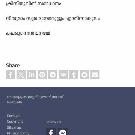
ക്രിസ്തുവിൽ സമാധാനം
നിത്യമാം സുഖദാനമരുളും എന്തിന്നാകുലം
കലരുന്നെൻ മനമേ!
Share
Custom footer
ഞങ്ങളുടെ ആപ്പ് ഡൗൺലോഡ്
ചെയ്യുക
Footer
Contact
Copyright
Follow us
Site map
Privacy policy