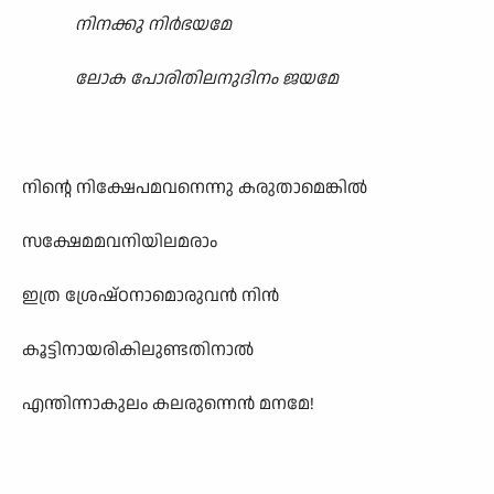
നിനക്കു നിർഭയമേ
ലോക പോരിതിലനുദിനം ജയമേ
നിന്റെ നിക്ഷേപമവനെന്നു കരുതാമെങ്കിൽ
സക്ഷേമമവനിയിലമരാം
ഇത്ര ശ്രേഷ്ഠനാമൊരുവൻ നിൻ
കൂട്ടിനായരികിലുണ്ടതിനാൽ
എന്തിന്നാകുലം കലരുന്നെൻ മനമേ!