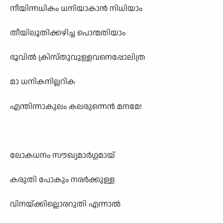
നീയിന്നധികം ധനിയാകാൻ നിധിയാം
തീയിലൂതിക്കഴിച്ച പൊന്മതിയാം
ഭൂവിൽ ക്രിസ്തുവുള്ളവനെപ്പോലിത്ര
മാ ധനികനില്ലറിക
എന്തിന്നാകുലം കലരുന്നെൻ മനമേ!
ലോകധനം സൗഖ്യമാർഗ്ഗമായ്
കരുതി പോകും നരർക്കുള്ള
വിനയ്ക്കില്ലൊരറുതി എന്നാൽ