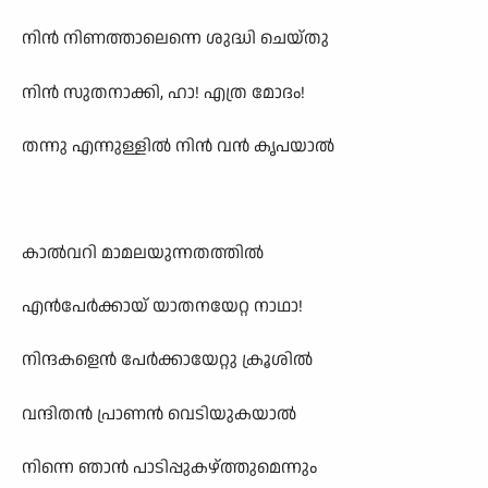
നിൻ നിണത്താലെന്നെ ശുദ്ധി ചെയ്തു
നിൻ സുതനാക്കി, ഹാ! എത്ര മോദം!
തന്നു എന്നുള്ളിൽ നിൻ വൻ കൃപയാൽ
കാൽവറി മാമലയുന്നതത്തിൽ
എൻപേർക്കായ് യാതനയേറ്റ നാഥാ!
നിന്ദകളെൻ പേർക്കായേറ്റു ക്രൂശിൽ
വന്ദിതൻ പ്രാണൻ വെടിയുകയാൽ
നിന്നെ ഞാൻ പാടിപ്പുകഴ്ത്തുമെന്നും