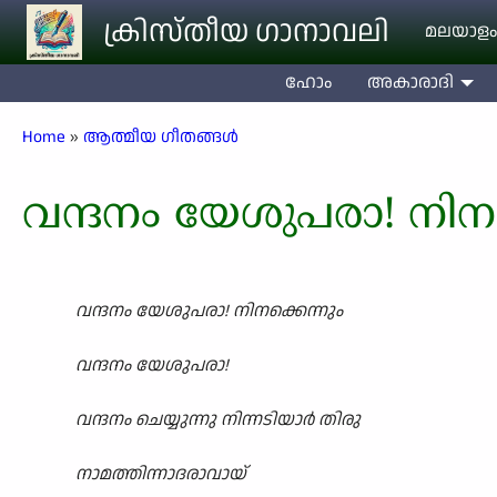
Skip to main content
ക്രിസ്തീയ ഗാനാവലി
മലയാളം
ഹോം
അകാരാദി
Breadcrumb
Home
ആത്മീയ ഗീതങ്ങൾ
വന്ദനം യേശുപരാ! നിനക
വന്ദനം യേശുപരാ! നിനക്കെന്നും
വന്ദനം യേശുപരാ!
വന്ദനം ചെയ്യുന്നു നിന്നടിയാർ തിരു
നാമത്തിന്നാദരാവായ്