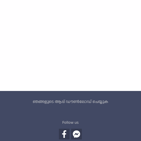
Custom footer
ഞങ്ങളുടെ ആപ്പ് ഡൗൺലോഡ് ചെയ്യുക
Follow us