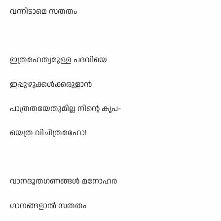
വന്നിടാമെ സതതം
ഇത്രമഹത്വമുള്ള പദവിയെ
ഇപ്പുഴുക്കൾക്കരുളാൻ
പാത്രതയേതുമില്ല നിന്റെ കൃപ-
യെത്ര വിചിത്രമഹോ!
വാനദൂതഗണങ്ങൾ മനോഹര
ഗാനങ്ങളാൽ സതതം