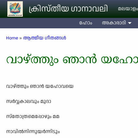
Skip to main content
ക്രിസ്തീയ ഗാനാവലി
മലയാളം
ഹോം
അകാരാദി
Breadcrumb
Home
ആത്മീയ ഗീതങ്ങൾ
വാഴ്ത്തും ഞാൻ യഹ
വാഴ്ത്തും ഞാൻ യഹോവയെ
സർവ്വകാലവും മുദാ
സ്തോത്രമെപ്പോഴും മമ
നാവിൽനിന്നുയർന്നിടും