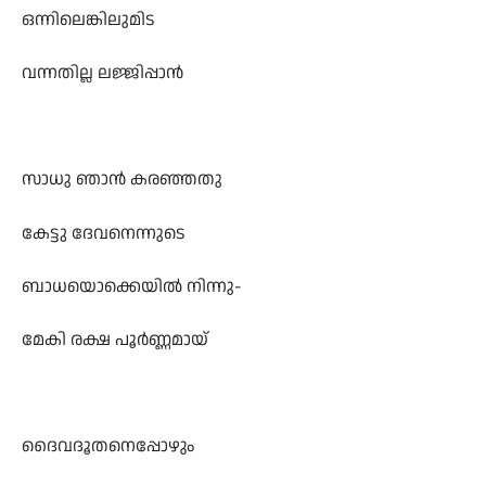
ഒന്നിലെങ്കിലുമിട
വന്നതില്ല ലജ്ജിപ്പാൻ
സാധു ഞാൻ കരഞ്ഞതു
കേട്ടു ദേവനെന്നുടെ
ബാധയൊക്കെയിൽ നിന്നു-
മേകി രക്ഷ പൂർണ്ണമായ്
ദൈവദൂതനെപ്പോഴും