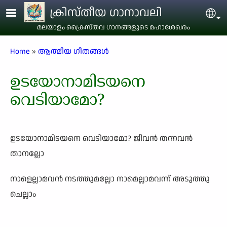
Skip to main content
ക്രിസ്തീയ ഗാനാവലി
Sel
മലയാളം ക്രൈസ്തവ ഗാനങ്ങളുടെ മഹാശേഖരം
Breadcrumb
Home
ആത്മീയ ഗീതങ്ങൾ
ഉടയോനാമിടയനെ
വെടിയാമോ?
ഉടയോനാമിടയനെ വെടിയാമോ? ജീവൻ തന്നവൻ
താനല്ലോ
നാളെല്ലാമവൻ നടത്തുമല്ലോ നാമെല്ലാമവന്ന് അടുത്തു
ചെല്ലാം