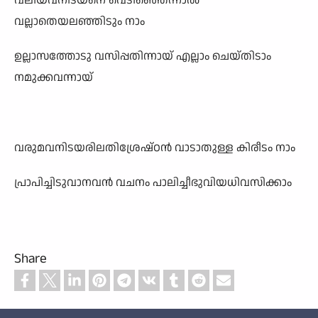
വലിയവനിടയനെ വെടിഞ്ഞെന്നാൽ
വല്ലാതെയലഞ്ഞിടും നാം
ഉല്ലാസത്തോടു വസിപ്പതിന്നായ് എല്ലാം ചെയ്തിടാം
നമുക്കവന്നായ്
വരുമവനിടയരിലതിശ്രേഷ്ഠൻ വാടാതുള്ള കിരീടം നാം
പ്രാപിച്ചിടുവാനവൻ വചനം പാലിച്ചീഭുവിയധിവസിക്കാം
Share