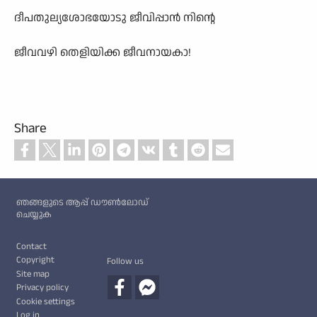
ദീപതുല്യശോഭയോടു ജീവിപ്പാൻ നിന്റെ
ജീവവഴി തെളിയിക്ക ജീവനായകാ!
Share
Custom footer
ഞങ്ങളുടെ ആപ്പ് ഡൗൺലോഡ്
ചെയ്യുക
Footer
Contact
Copyright
Follow us
Site map
Privacy policy
Cookie settings
Log in