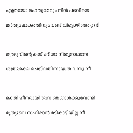
എത്രയോ മഹത്വമേറും നിൻ പദവിയെ
മർത്യലോകത്തിനുവേണ്ടിവിട്ടൊഴിഞ്ഞു നീ
മൃത്യുവിന്റെ കയ്പറിയാ നിത്യനാഥനേ!
ശത്രുരക്ഷ ചെയ്‌വതിന്നായത്ര വന്നു നീ
ഭക്തിഹീനരായിരുന്ന ഞങ്ങൾക്കുവേണ്ടി
മൃത്യുവെ സഹിപ്പാൻ മടികാട്ടിയില്ല നീ