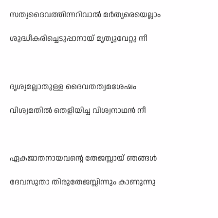
സത്യദൈവത്തിന്നറിവാൽ മർത്യരെയെല്ലാം
ശുദ്ധീകരിച്ചെടുപ്പാനായ് മൃത്യുവേറ്റു നീ
ദൃശ്യമല്ലാതുള്ള ദൈവതത്വമശേഷം
വിശ്വമതിൽ തെളിയിച്ച വിശ്വനാഥൻ നീ
ഏകജാതനായവന്റെ തേജസ്സായ് ഞങ്ങൾ
ദേവസുതാ തിരുതേജസ്സിന്നും കാണുന്നു