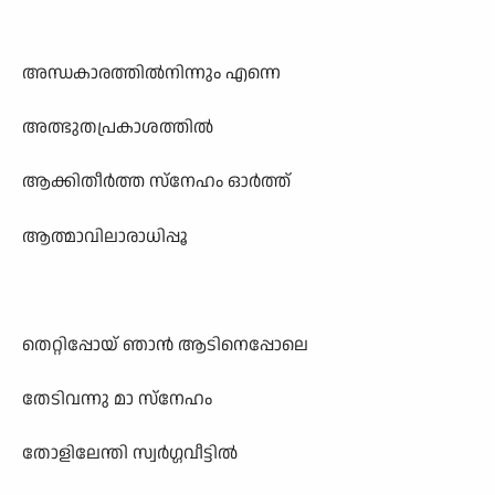
അന്ധകാരത്തിൽനിന്നും എന്നെ
അത്ഭുതപ്രകാശത്തിൽ
ആക്കിതീർത്ത സ്നേഹം ഓർത്ത്
ആത്മാവിലാരാധിപ്പൂ
തെറ്റിപ്പോയ് ഞാൻ ആടിനെപ്പോലെ
തേടിവന്നു മാ സ്നേഹം
തോളിലേന്തി സ്വർഗ്ഗവീട്ടിൽ