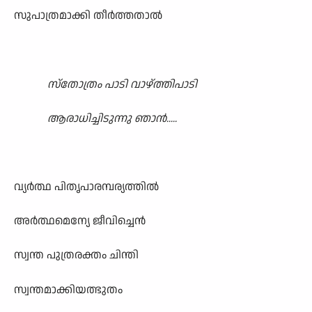
സുപാത്രമാക്കി തീർത്തതാൽ
സ്തോത്രം പാടി വാഴ്ത്തിപാടി
ആരാധിച്ചിടുന്നു ഞാൻ.....
വ്യർത്ഥ പിതൃപാരമ്പര്യത്തിൽ
അർത്ഥമെന്യേ ജീവിച്ചെൻ
സ്വന്ത പുത്രരക്തം ചിന്തി
സ്വന്തമാക്കിയത്ഭുതം