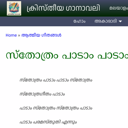
Skip to main content
ക്രിസ്തീയ ഗാനാവലി
മലയാളം
ഹോം
അകാരാദി
Breadcrumb
Home
ആത്മീയ ഗീതങ്ങൾ
സ്തോത്രം പാടാം പാടാ
സ്തോത്രം പാടാം പാടാം സ്തോത്രം
സ്തോത്രഗീതം പാടാം
പാടാം സ്തോത്രം സ്തോത്രം പാടാം
പാടാം പരമസ്തുതി എന്നും