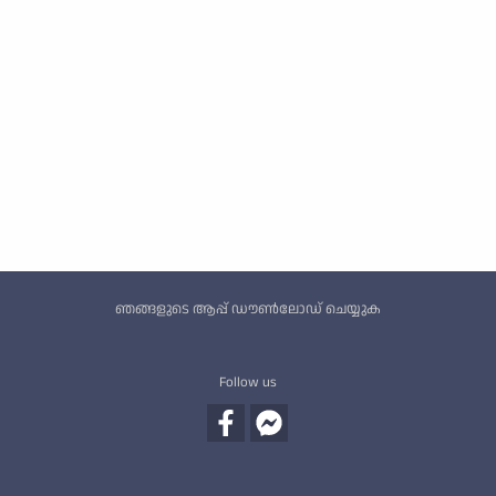
Custom footer
ഞങ്ങളുടെ ആപ്പ് ഡൗൺലോഡ് ചെയ്യുക
Follow us