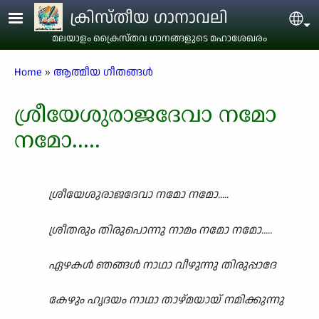
Skip to main content
ക്രിസ്തീയ ഗാനാവലി
Sel
മലയാളം ക്രൈസ്തവ ഗാനങ്ങളുടെ മഹാശേഖരം
Breadcrumb
Home
ആത്മീയ ഗീതങ്ങൾ
ശ്രീയേശുരാജദേവാ നമോ
നമോ.....
ശ്രീയേശുരാജദേവാ നമോ നമോ.....
ശ്രീതരും തിരുപൊന്നു നാമം നമോ നമോ.....
ഏഴകൾ ഞങ്ങൾ നാഥാ വീഴുന്നു തിരുപ്പാദേ
കേഴും ഹൃദയം നാഥാ താഴ്മയായ് നമിക്കുന്നു