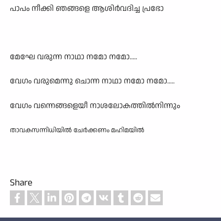
പാപം നീക്കി ഞങ്ങളെ ആശിർവദിച്ച പ്രഭോ
മേഘേ വരുന്ന നാഥാ നമോ നമോ.....
വേഗം വരുമെന്നു ചൊന്ന നാഥാ നമോ നമോ.....
വേഗം വന്നെങ്ങളെയീ നാശലോകത്തിൽനിന്നും
താവകസന്നിധിയിൽ ചേർക്കണം മഹിമയിൽ
Share