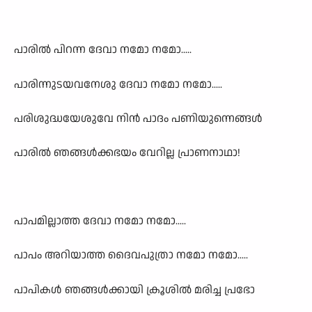
പാരിൽ പിറന്ന ദേവാ നമോ നമോ.....
പാരിന്നുടയവനേശു ദേവാ നമോ നമോ.....
പരിശുദ്ധയേശുവേ നിൻ പാദം പണിയുന്നെങ്ങൾ
പാരിൽ ഞങ്ങൾക്കഭയം വേറില്ല പ്രാണനാഥാ!
പാപമില്ലാത്ത ദേവാ നമോ നമോ.....
പാപം അറിയാത്ത ദൈവപുത്രാ നമോ നമോ.....
പാപികൾ ഞങ്ങൾക്കായി ക്രൂശിൽ മരിച്ച പ്രഭോ