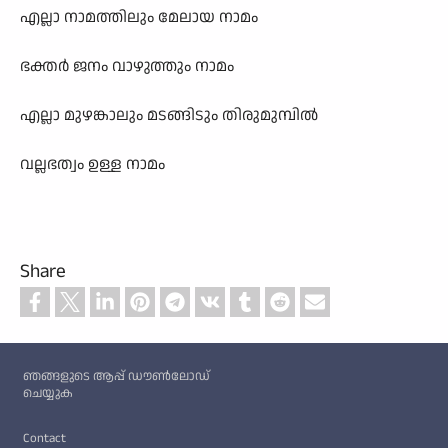
എല്ലാ നാമത്തിലും മേലായ നാമം
ഭക്തർ ജനം വാഴുത്തും നാമം
എല്ലാ മുഴങ്കാലും മടങ്ങിടും തിരുമുമ്പിൽ
വല്ലഭത്വം ഉള്ള നാമം
Share
Custom footer
ഞങ്ങളുടെ ആപ്പ് ഡൗൺലോഡ്
ചെയ്യുക
Footer
Contact