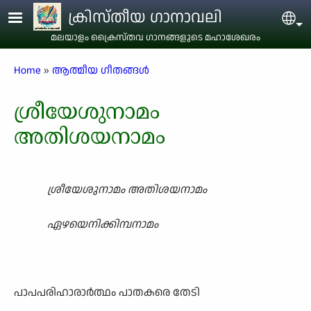
Skip to main content
ക്രിസ്തീയ ഗാനാവലി
Sel
മലയാളം ക്രൈസ്തവ ഗാനങ്ങളുടെ മഹാശേഖരം
Breadcrumb
Home
ആത്മീയ ഗീതങ്ങൾ
ശ്രീയേശുനാമം
അതിശയനാമം
ശ്രീയേശുനാമം അതിശയനാമം
ഏഴയെനിക്കിമ്പനാമം
പാപപരിഹാരാർത്ഥം പാതകരെ തേടി