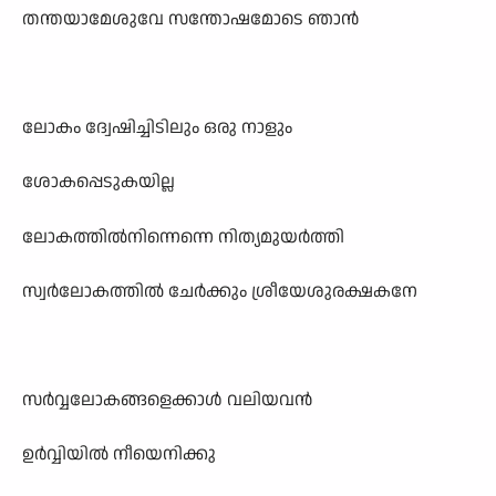
തന്തയാമേശുവേ സന്തോഷമോടെ ഞാൻ
ലോകം ദ്വേഷിച്ചിടിലും ഒരു നാളും
ശോകപ്പെടുകയില്ല
ലോകത്തിൽനിന്നെന്നെ നിത്യമുയർത്തി
സ്വർലോകത്തിൽ ചേർക്കും ശ്രീയേശുരക്ഷകനേ
സർവ്വലോകങ്ങളെക്കാൾ വലിയവൻ
ഉർവ്വിയിൽ നീയെനിക്കു