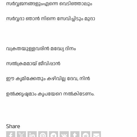
സർവ്വജനങ്ങളുംഎന്നെ വെടിഞ്ഞാലും
സർവ്വദാ ഞാൻ നിന്നെ സേവിച്ചിടും മുദാ
വക്രതയുള്ളവരിൻ മദ്ധ്യേ ദിനം
സൽക്രമമായ് ജീവിപ്പാൻ
ഈ കൃമിക്കേതും കഴിവില്ല ദേവ, നിൻ
ഉൽക്കൃഷ്ടമാം കൃപയേറെ നൽകിടേണം.
Share