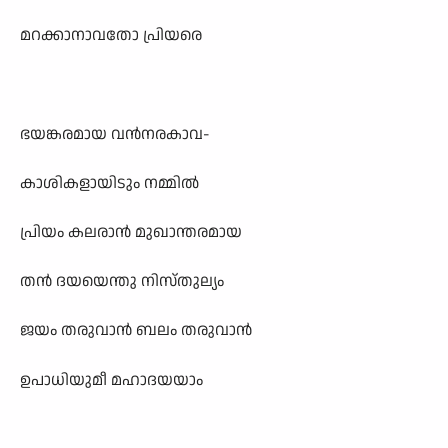
മറക്കാനാവതോ പ്രിയരെ
ഭയങ്കരമായ വൻനരകാവ-
കാശികളായിടും നമ്മിൽ
പ്രിയം കലരാൻ മുഖാന്തരമായ
തൻ ദയയെന്തു നിസ്തുല്യം
ജയം തരുവാൻ ബലം തരുവാൻ
ഉപാധിയുമീ മഹാദയയാം