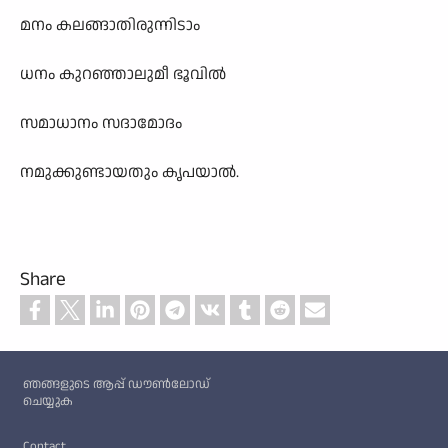
മനം കലങ്ങാതിരുന്നിടാം
ധനം കുറഞ്ഞാലുമീ ഭൂവിൽ
സമാധാനം സദാമോദം
നമുക്കുണ്ടായതും കൃപയാൽ.
Share
Custom footer
ഞങ്ങളുടെ ആപ്പ് ഡൗൺലോഡ്
ചെയ്യുക
Footer
Contact