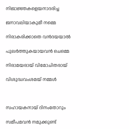
നിജാജ്ഞകളെയനാദരിച്ച
ജനാവലിയാകുമീ നമ്മെ
നിരാകരിക്കാതെ വൻദയയാൽ
പുലർത്തുകയായവൻ ചെമ്മെ
നിരാമയരായ് വിമോചിതരായ്
വിശുദ്ധവംശമയ് നമ്മൾ
സഹായകനായ് ദിനംതോറും
സമീപമവൻ നമുക്കുണ്ട്