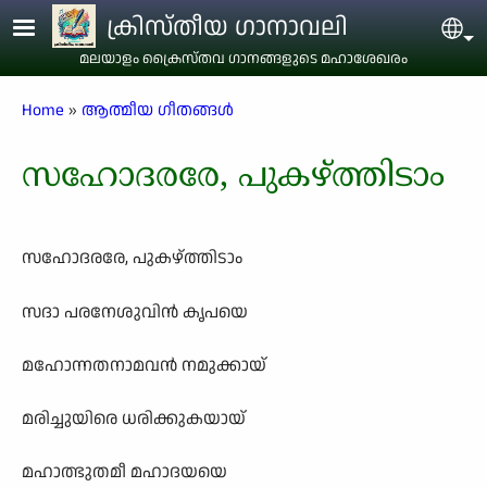
Skip to main content
ക്രിസ്തീയ ഗാനാവലി
Sel
മലയാളം ക്രൈസ്തവ ഗാനങ്ങളുടെ മഹാശേഖരം
Breadcrumb
Home
ആത്മീയ ഗീതങ്ങൾ
സഹോദരരേ, പുകഴ്ത്തിടാം
സഹോദരരേ, പുകഴ്ത്തിടാം
സദാ പരനേശുവിൻ കൃപയെ
മഹോന്നതനാമവൻ നമുക്കായ്
മരിച്ചുയിരെ ധരിക്കുകയായ്
മഹാത്ഭുതമീ മഹാദയയെ