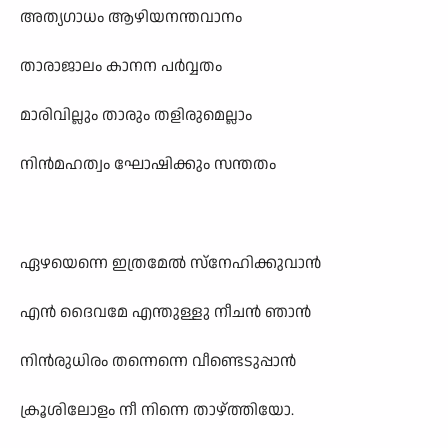
അത്യഗാധം ആഴിയനന്തവാനം
താരാജാലം കാനന പർവ്വതം
മാരിവില്ലും താരും തളിരുമെല്ലാം
നിൻമഹത്വം ഘോഷിക്കും സന്തതം
ഏഴയെന്നെ ഇത്രമേൽ സ്നേഹിക്കുവാൻ
എൻ ദൈവമേ എന്തുള്ളു നീചൻ ഞാൻ
നിൻരുധിരം തന്നെന്നെ വീണ്ടെടുപ്പാൻ
ക്രൂശിലോളം നീ നിന്നെ താഴ്ത്തിയോ.