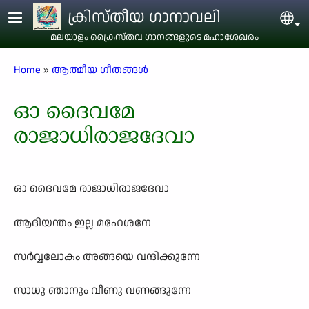
Skip to main content
ക്രിസ്തീയ ഗാനാവലി
Sel
മലയാളം ക്രൈസ്തവ ഗാനങ്ങളുടെ മഹാശേഖരം
Breadcrumb
Home
ആത്മീയ ഗീതങ്ങൾ
ഓ ദൈവമേ
രാജാധിരാജദേവാ
ഓ ദൈവമേ രാജാധിരാജദേവാ
ആദിയന്തം ഇല്ല മഹേശനേ
സർവ്വലോകം അങ്ങയെ വന്ദിക്കുന്നേ
സാധു ഞാനും വീണു വണങ്ങുന്നേ