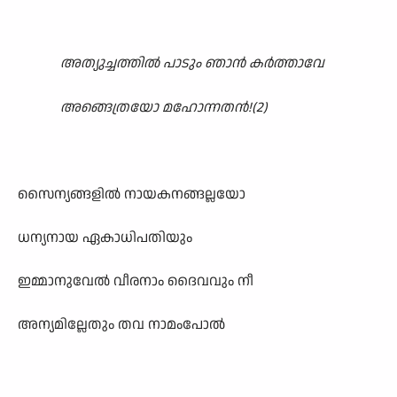
അത്യുച്ചത്തിൽ പാടും ഞാൻ കർത്താവേ
അങ്ങെത്രയോ മഹോന്നതൻ!(2)
സൈന്യങ്ങളിൽ നായകനങ്ങല്ലയോ
ധന്യനായ ഏകാധിപതിയും
ഇമ്മാനുവേൽ വീരനാം ദൈവവും നീ
അന്യമില്ലേതും തവ നാമംപോൽ