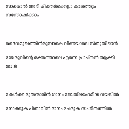
സാക്ഷാൽ അഭിഷിക്തർക്കെല്ലാ കാലത്തും
സന്തോഷിക്കാം
ദൈവമുഖത്തിൻമുമ്പാകെ വീണയാലെ സ്തുതിപ്പാൻ
യേശുവിന്റെ രക്തത്താലെ എന്നെ പ്രാപ്തൻ ആക്കി
താൻ
കേൾക്ക ദൂതന്മാരിൻ ഗാനം ബേത്ലഹേമിൻ വയലിൽ
നോക്കുക പിതാവിൻ ദാനം ചേരുക സംഗീതത്തിൽ