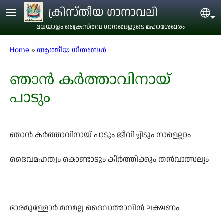
Skip to main content
ക്രിസ്തീയ ഗാനാവലി
Sel
മലയാളം ക്രൈസ്തവ ഗാനങ്ങളുടെ മഹാശേഖരം
Breadcrumb
Home
ആത്മീയ ഗീതങ്ങൾ
ഞാൻ കർത്താവിനായ്
പാടും
ഞാൻ കർത്താവിനായ് പാടും ജീവിച്ചിടും നാളെല്ലാം
ദൈവമഹത്വം കൊണ്ടാടും കീർത്തിക്കും തൻവാത്സല്യം
ഭാരമുള്ളോർ മനമല്ല ദൈവാത്മാവിൻ ലക്ഷണം