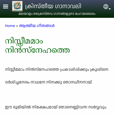
Skip to main content
ക്രിസ്തീയ ഗാനാവലി
Sel
മലയാളം ക്രൈസ്തവ ഗാനങ്ങളുടെ മഹാശേഖരം
Breadcrumb
Home
ആത്മീയ ഗീതങ്ങൾ
നിസ്സീമമാം
നിൻസ്നേഹത്തെ
നിസ്സീമമാം നിൻസ്നേഹത്തെ പ്രകാശിപ്പിക്കും ക്രൂശിനെ
ദർശിച്ചനേരം നാഥനേ നിനക്കു ഞാനധീനനായ്
ഈ ഭൂമിയിൽ നിക്ഷേപമായ് ഞാനെണ്ണിവന്ന സർവ്വവും