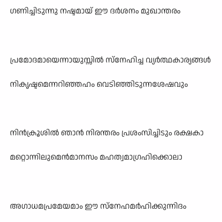
ഗണിച്ചിടുന്നു നഷ്ടമായ് ഈ ദർശനം മുഖാന്തരം
പ്രമോദമായെന്നായുസ്സിൽ സ്നേഹിച്ച വ്യർത്ഥകാര്യങ്ങൾ
നികൃഷ്ടമെന്നറിഞ്ഞഹം വെടിഞ്ഞിടുന്നശേഷവും
നിൻക്രൂശിൽ ഞാൻ നിരന്തരം പ്രശംസിച്ചിടും രക്ഷകാ
മറ്റൊന്നിലുമെൻമാനസം മഹത്വമാഗ്രഹിക്കൊലാ
അഗാധമപ്രമേയമാം ഈ സ്നേഹമർഹിക്കുന്നിദം