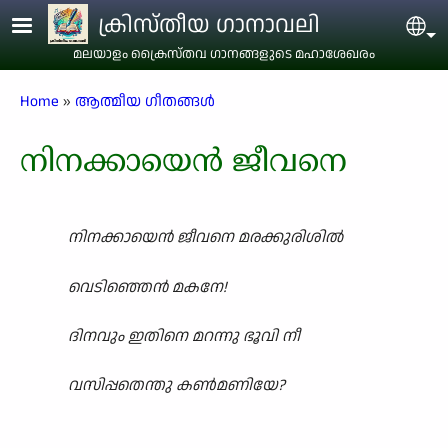
Skip to main content
ക്രിസ്തീയ ഗാനാവലി
Sel
മലയാളം ക്രൈസ്തവ ഗാനങ്ങളുടെ മഹാശേഖരം
Breadcrumb
Home
ആത്മീയ ഗീതങ്ങൾ
നിനക്കായെൻ ജീവനെ
നിനക്കായെൻ ജീവനെ മരക്കുരിശിൽ
വെടിഞ്ഞെൻ മകനേ!
ദിനവും ഇതിനെ മറന്നു ഭൂവി നീ
വസിപ്പതെന്തു കൺമണിയേ?