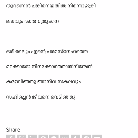
തുറന്നെൻ ചങ്കിനെയതിൽ നിന്നൊഴുകി
ജലവും രക്തവുമുടനെ
ഒരിക്കലും എന്റെ പരമസ്നേഹത്തെ
മറക്കാമോ നിനക്കോർത്താൽനിന്മേൽ
കരളലിഞ്ഞു ഞാനിവ സകലവും
സഹിച്ചെൻ ജീവനെ വെടിഞ്ഞു.
Share