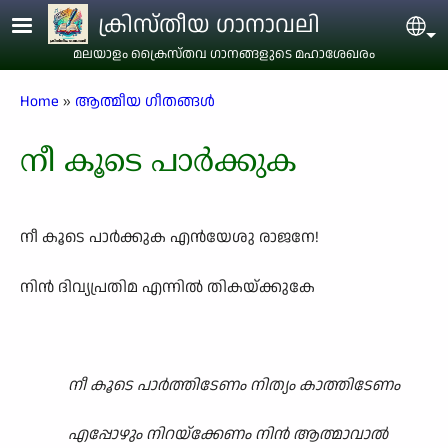
Skip to main content
ക്രിസ്തീയ ഗാനാവലി
Sel
മലയാളം ക്രൈസ്തവ ഗാനങ്ങളുടെ മഹാശേഖരം
Breadcrumb
Home
ആത്മീയ ഗീതങ്ങൾ
നീ കൂടെ പാർക്കുക
നീ കൂടെ പാർക്കുക എൻയേശു രാജനേ!
നിൻ ദിവ്യപ്രതിമ എന്നിൽ തികയ്ക്കുകേ
നീ കൂടെ പാർത്തിടേണം നിത്യം കാത്തിടേണം
എപ്പോഴും നിറയ്ക്കേണം നിൻ ആത്മാവാൽ