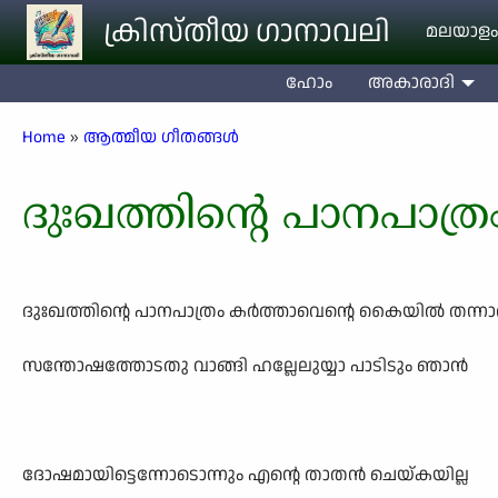
Skip to main content
ക്രിസ്തീയ ഗാനാവലി
മലയാളം
ഹോം
അകാരാദി
Breadcrumb
Home
ആത്മീയ ഗീതങ്ങൾ
ദുഃഖത്തിന്റെ പാനപാത്ര
ദുഃഖത്തിന്റെ പാനപാത്രം കർത്താവെന്റെ കൈയിൽ തന്ന
സന്തോഷത്തോടതു വാങ്ങി ഹല്ലേലുയ്യാ പാടിടും ഞാൻ
ദോഷമായിട്ടെന്നോടൊന്നും എന്റെ താതൻ ചെയ്കയില്ല