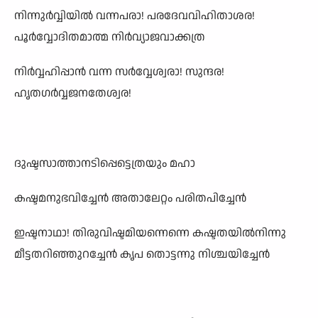
നിന്നുർവ്വിയിൽ വന്നപരാ! പരദേവവിഹിതാശര!
പൂർവ്വോദിതമാത്മ നിർവ്യാജവാക്കത്ര
നിർവ്വഹിപ്പാൻ വന്ന സർവ്വേശ്വരാ! സുന്ദര!
ഹൃതഗർവ്വജനതേശ്വര!
ദുഷ്ടസാത്താനടിപ്പെട്ടെത്രയും മഹാ
കഷ്ടമനുഭവിച്ചേൻ അതാലേറ്റം പരിതപിച്ചേൻ
ഇഷ്ടനാഥാ! തിരുവിഷ്ടമിയന്നെന്നെ കഷ്ടതയിൽനിന്നു
മീട്ടതറിഞ്ഞുറച്ചേൻ കൃപ തൊട്ടന്നു നിശ്ചയിച്ചേൻ