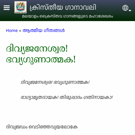
Skip to main content
ക്രിസ്തീയ ഗാനാവലി
Sel
മലയാളം ക്രൈസ്തവ ഗാനങ്ങളുടെ മഹാശേഖരം
Breadcrumb
Home
ആത്മീയ ഗീതങ്ങൾ
ദിവ്യജനേശ്വര!
ഭവ്യഗുണാത്മക!
ദിവ്യജനേശ്വര! ഭവ്യഗുണാത്മക!
ഭാഗ്യാമൃതദായക! തിരുപ്പാദം ഗതിനായകാ!
ദിവ്യജഡം വെടിഞ്ഞവ്യയലോകേ