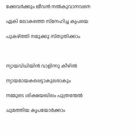
ക്കേവർക്കും ജീവൻ നൽകുവാനവനെ
ഏകി ലോകത്തെ സ്നേഹിച്ച കൃപയെ
പുകഴ്ത്തി നമുക്കു സ്തുതിക്കാം
ന്യായവിധിയിൻ വാളിന്നു കീഴിൽ
ന്യായമായകപ്പെട്ടാകുലരാകും
നമ്മുടെ ശിക്ഷയഖിലം പുത്രന്മേൽ
ചുമത്തിയ കൃപയോർക്കാം