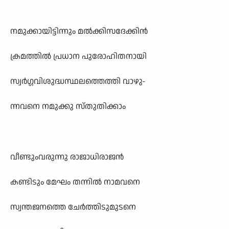
നമുക്കായിട്ടിന്നും മൽക്കിസദേക്കിൻ
ക്രമത്തിൽ പ്രധാന പുരോഹിതനായി
സ്വർഗ്ഗവിശുദ്ധസ്ഥലത്തെത്തി വാഴു-
ന്നവനെ നമുക്കു സ്തുതിക്കാം
വീണ്ടുംവരുന്നു രാജാധിരാജൻ
കണ്ടിടും മേഘം തന്നിൽ നാമവനെ
സ്വന്തജനത്തെ ചേർത്തിടുമുടനെ