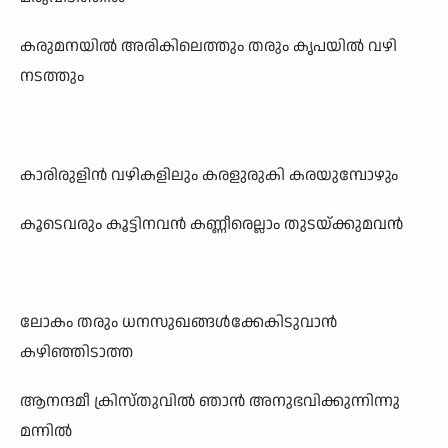
കരുമനയിൽ അരികിലെത്തും തരും കൃപയിൽ വഴി
നടത്തും
കാരിരുളിൻ വഴികളിലും കരളുരുകി കരയുമ്പോഴും
കൂടെവരും കൂട്ടിനവൻ കണ്ണീരെല്ലാം തുടയ്ക്കുമവൻ
ലോകം തരും ധനസുഖങ്ങൾക്കേകിടുവാൻ
കഴിഞ്ഞിടാത്ത
ആനന്ദമീ ക്രിസ്തുവിൽ ഞാൻ അനുഭവിക്കുന്നിന്നു
മന്നിൽ