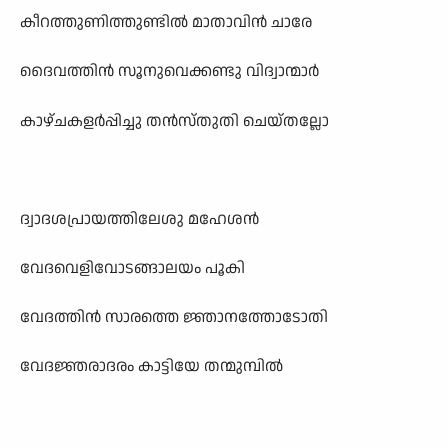
കീറത്തുണിത്തുണ്ടിൽ മാതാവിൻ ചാരേ
ദൈവത്തിൻ സൂനുവെക്കണ്ടു വിദ്വാന്മാർ
കാഴ്ചകളർപ്പിച്ചു തൻസ്തുതി ചെയ്തല്ലോ
ദ്വാദശപ്രായത്തിലേശു മഹേശൻ
വേദവെളിവോടങ്ങാലയം പൂകി
വേദത്തിൻ സാരത്തെ ജ്ഞാനത്തോടോതി
വേദജ്ഞരാദരം കാട്ടിയേ തന്മുമ്പിൽ