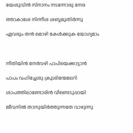
യേശുവിൻ സ്നാനം നടന്നോരു നേര
ത്താകാശേ നിന്നീശ ശബ്ദമുതിർന്നു
ഏവരും തൻ മൊഴി കേൾക്കുക യോഗ്യമാം
നീതിയിൻ നേർവഴി പാപിയെക്കാട്ടാൻ
പാപം വഹിച്ചേശു ക്രൂശിന്മേലേറി
ശാപത്തിലാണ്ടോരിൻ വീണ്ടെടുപ്പായി
ജീവനിൽ താനുയിർത്തുന്നതേ വാഴുന്നു