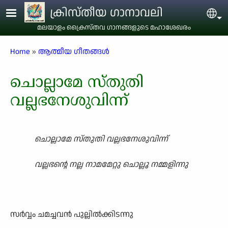
Skip to main content
ക്രിസ്തീയ ഗാനാവലി
Sel
മലയാളം ക്രൈസ്തവ ഗാനങ്ങളുടെ മഹാശേഖരം
Breadcrumb
Home
ആത്മീയ ഗീതങ്ങൾ
ചൊല്ലാമേ സ്തുതി
വല്ലഭനേശുവിന്ന്
ചൊല്ലാമേ സ്തുതി വല്ലഭനേശുവിന്ന്
വല്ലഭന്റെ നല്ല നാമമേറ്റു ചൊല്ലൂ നമ്മളിന്നു
സർവ്വം ചമച്ചവൻ പുല്ലിൽക്കിടന്നു