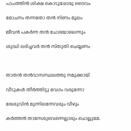
പാപത്തിൻ ശിക്ഷ കൊടുപ്പോരു ദൈവം
മോചനം തന്നതോ തൻ നിണം മൂലം
ജീവൻ പകർന്ന തൻ ചോരയാലെന്നും
ശുദ്ധി ലഭിച്ചവർ തൻ സ്തുതി ചെയ്യണം
താതൻ തൻവാസസ്ഥലത്തു നമുക്കായ്
വീടുകൾ തീർത്തിട്ടു വേഗം വരുന്നോ
രേശുവിൻ മുന്നിലന്നേവരും വീഴും
കർത്തൻ താനേശുവെന്നെല്ലാരും ചൊല്ലുമേ.