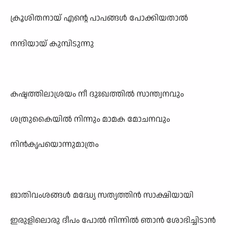
ക്രൂശിതനായ് എന്റെ പാപങ്ങൾ പോക്കിയതാൽ
നന്ദിയായ് കുമ്പിടുന്നു
കഷ്ടത്തിലാശ്രയം നീ ദുഃഖത്തിൽ സാന്ത്വനവും
ശത്രുകൈയിൽ നിന്നും മാമക മോചനവും
നിൻകൃപയൊന്നുമാത്രം
ജാതിവംശങ്ങൾ മദ്ധ്യേ സത്യത്തിൻ സാക്ഷിയായി
ഇരുളിലൊരു ദീപം പോൽ നിന്നിൽ ഞാൻ ശോഭിച്ചിടാൻ