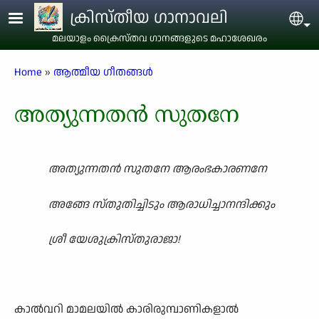
Skip to main content
ക്രിസ്തീയ ഗാനാവലി
Sel
മലയാളം ക്രൈസ്തവ ഗാനങ്ങളുടെ മഹാശേഖരം
Breadcrumb
Home
ആത്മീയ ഗീതങ്ങൾ
അത്യുന്നതൻ സുതനേ
അത്യുന്നതൻ സുതനേ ആരംഭകാരണനേ
അങ്ങേ സ്തുതിച്ചിടും ആരാധിച്ചാനന്ദിക്കും
ശ്രീ യേശുക്രിസ്തുരാജാ!
കാൽവറി മാമലയിൽ കാരിരുമ്പാണികളാൽ