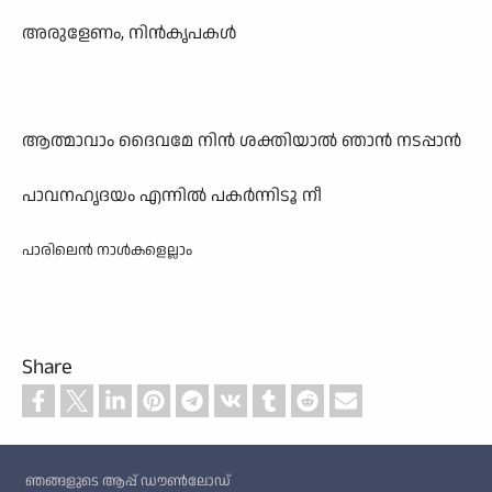
അരുളേണം, നിൻകൃപകൾ
ആത്മാവാം ദൈവമേ നിൻ ശക്തിയാൽ ഞാൻ നടപ്പാൻ
പാവനഹൃദയം എന്നിൽ പകർന്നിടൂ നീ
പാരിലെൻ നാൾകളെല്ലാം
Share
Custom footer
ഞങ്ങളുടെ ആപ്പ് ഡൗൺലോഡ്