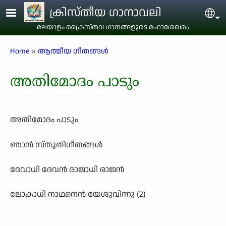
Skip to main content
ക്രിസ്തീയ ഗാനാവലി
Sel
മലയാളം ക്രൈസ്തവ ഗാനങ്ങളുടെ മഹാശേഖരം
Breadcrumb
Home
ആത്മീയ ഗീതങ്ങൾ
അതിമോദം പാടും
അതിമോദം പാടും
ഞാൻ സ്തുതിഗീതങ്ങൾ
ദേവാധി ദേവൻ രാജാധി രാജൻ
ലോകാധി നാഥനെൻ യേശുവിന്നു (2)