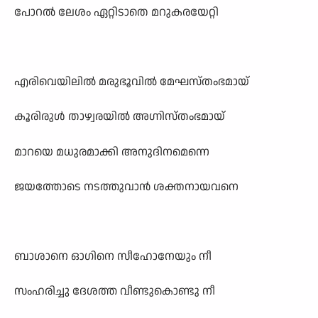
പോറൽ ലേശം ഏറ്റിടാതെ മറുകരയേറ്റി
എരിവെയിലിൽ മരുഭൂവിൽ മേഘസ്തംഭമായ്
കൂരിരുൾ താഴ്വരയിൽ അഗ്നിസ്തംഭമായ്
മാറയെ മധുരമാക്കി അനുദിനമെന്നെ
ജയത്തോടെ നടത്തുവാൻ ശക്തനായവനെ
ബാശാനെ ഓഗിനെ സീഹോനേയും നീ
സംഹരിച്ചു ദേശത്ത വീണ്ടുകൊണ്ടു നീ