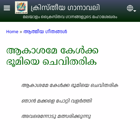
Skip to main content
ക്രിസ്തീയ ഗാനാവലി
Sel
മലയാളം ക്രൈസ്തവ ഗാനങ്ങളുടെ മഹാശേഖരം
Breadcrumb
Home
ആത്മീയ ഗീതങ്ങൾ
ആകാശമേ കേൾക്ക
ഭൂമിയെ ചെവിതരിക
ആകാശമേ കേൾക്ക ഭൂമിയെ ചെവിതരിക
ഞാൻ മക്കളെ പോറ്റി വളർത്തി
അവരെന്നോടു മത്സരിക്കുന്നു