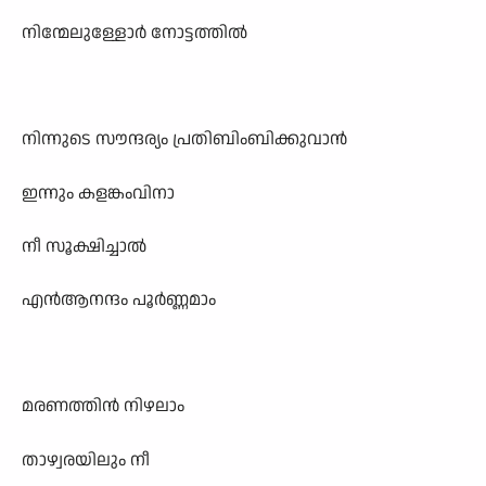
നിന്മേലുള്ളോർ നോട്ടത്തിൽ
നിന്നുടെ സൗന്ദര്യം പ്രതിബിംബിക്കുവാൻ
ഇന്നും കളങ്കംവിനാ
നീ സൂക്ഷിച്ചാൽ
എൻആനന്ദം പൂർണ്ണമാം
മരണത്തിൻ നിഴലാം
താഴ്വരയിലും നീ