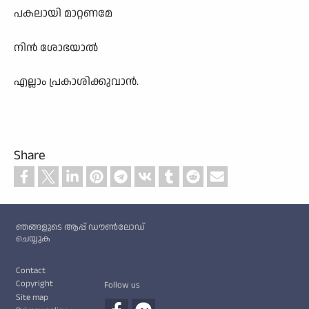
പകലായി മാറ്റണമേ
നിൻ ശോഭയാൽ
എല്ലാം പ്രകാശിക്കുവാൻ.
Share
Custom footer
ഞങ്ങളുടെ ആപ്പ് ഡൗൺലോഡ്
ചെയ്യുക
Footer
Contact
Copyright
Follow us
Site map