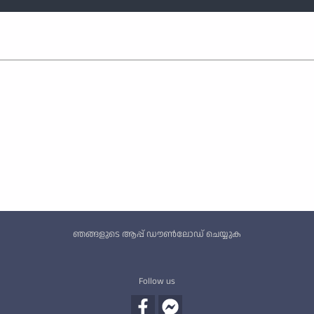
Custom footer
ഞങ്ങളുടെ ആപ്പ് ഡൗൺലോഡ് ചെയ്യുക
Follow us