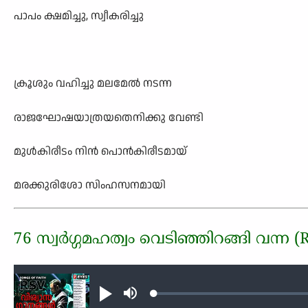
പാപം ക്ഷമിച്ചു, സ്വീകരിച്ചു
ക്രൂശും വഹിച്ചു മലമേല്‍ നടന്ന
രാജഘോഷയാത്രയതെനിക്കു വേണ്ടി
മുള്‍കിരീടം നിന്‍ പൊന്‍കിരീടമായ്
മരക്കുരിശോ സിംഹസനമായി
76 സ്വര്‍ഗ്ഗമഹത്വം വെടിഞ്ഞിറങ്ങി വന്ന (
Audio file
Loaded
:
Play
Mute
0.20%