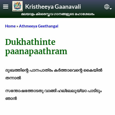
Skip to main content
Kristheeya Gaanavali
Sel
മലയാളം ക്രൈസ്തവ ഗാനങ്ങളുടെ മഹാശേഖരം
Breadcrumb
Home
Athmeeya Geethangal
Dukhathinte
paanapaathram
ദുഃഖത്തിന്റെ പാനപാത്രം കർത്താവെന്റെ കൈയിൽ
തന്നാൽ
സന്തോഷത്തോടതു വാങ്ങി ഹല്ലേലുയ്യാ പാടിടും
ഞാൻ