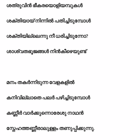
ശത്രുവിൻ ഭീകരയൊളിയമ്പുകൾ
ശക്തിയായ് നിന്നിൽ പതിച്ചിടുമ്പോൾ
ശക്തിയില്ലെന്നു നീ ധരിച്ചിടുന്നോ?
ശാശ്വതഭൂജങ്ങൾ നിൻകീഴെയുണ്ട്
മനം തകർന്നിടുന്ന വേളകളിൽ
കനിവില്ലാതെ പലർ പഴിച്ചിടുമ്പോൾ
കണ്ണീർ വാർക്കുന്നൊരേശു നാഥൻ
സ്നേഹത്തണ്ണീരാലുള്ളം തണുപ്പിക്കുന്നു.