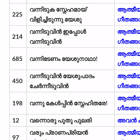
വന്നിടുക സ്നേഹമായ്
ആത്മീ
225
വിളിച്ചിടുന്നു യേശു
ഗീതങ്ങ
വന്നിടുവിൻ ഇപ്പോൾ
ആത്മീ
214
വന്നിടുവിൻ
ഗീതങ്ങ
ആത്മീ
685
വന്നിടേണം യേശുനാഥാ!
ഗീതങ്ങ
വന്നീടുവിൻ യേശുപാദം
ആത്മീ
450
ചേർന്നീടുവിൻ
ഗീതങ്ങ
ആത്മീ
198
വന്നു കേൾപ്പിൻ സ്നേഹിതരേ!
ഗീതങ്ങ
12
വന്നൊരു പുതു പുലരി
അവന്‍ 
വരും പ്രാണപ്രിയൻ
ആത്മീ
97