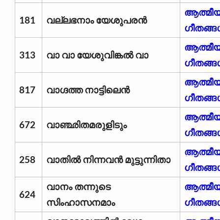
ആത്മീ
181
വല്ലഭനാം യേശുപരൻ
ഗീതങ്ങ
ആത്മീ
313
വാ വാ യേശുവിങ്കൽ വാ
ഗീതങ്ങ
ആത്മീ
817
വാഗ്ദത്ത നാട്ടിലെൻ
ഗീതങ്ങ
ആത്മീ
672
വാഞ്ഛിതമരുളിടും
ഗീതങ്ങ
ആത്മീ
258
വാതിൽ നിന്നവൻ മുട്ടുന്നിതാ
ഗീതങ്ങ
വാനം തന്നുടെ
ആത്മീ
624
സിംഹാസനമാം
ഗീതങ്ങ