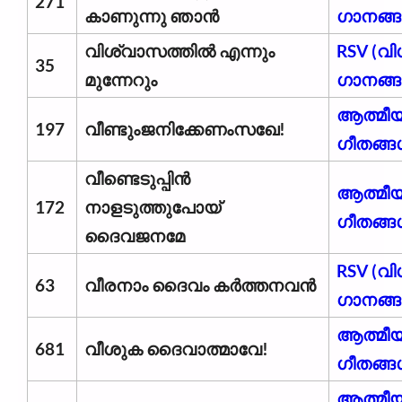
271
കാണുന്നു ഞാന്‍
ഗാനങ്ങള
വിശ്വാസത്തില്‍ എന്നും
RSV (വ
35
മുന്നേറും
ഗാനങ്ങള
ആത്മീ
197
വീണ്ടുംജനിക്കേണംസഖേ!
ഗീതങ്ങ
വീണ്ടെടുപ്പിൻ
ആത്മീ
172
നാളടുത്തുപോയ്
ഗീതങ്ങ
ദൈവജനമേ
RSV (വ
63
വീരനാം ദൈവം കര്‍ത്തനവന്‍
ഗാനങ്ങള
ആത്മീ
681
വീശുക ദൈവാത്മാവേ!
ഗീതങ്ങ
ആത്മീ