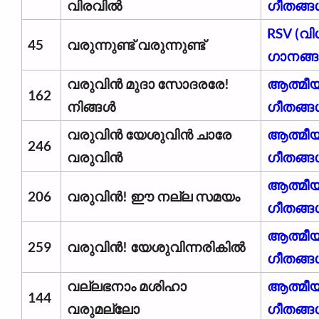
വിരവിൽ
ഗീതങ്ങ
RSV (വ
45
വരുന്നുണ്ട് വരുന്നുണ്ട്
ഗാനങ്ങള
വരുവിൻ മുദാ സോദരരേ!
ആത്മീ
162
നിങ്ങൾ
ഗീതങ്ങ
വരുവിൻ യേശുവിൻ ചാരേ
ആത്മീ
246
വരുവിൻ
ഗീതങ്ങ
ആത്മീ
206
വരുവിൻ! ഈ നല്ല സമയം
ഗീതങ്ങ
ആത്മീ
259
വരുവിൻ! യേശുവിന്നരികിൽ
ഗീതങ്ങ
വല്ലഭനാം മശിഹാ
ആത്മീ
144
വരുമല്ലോ
ഗീതങ്ങ