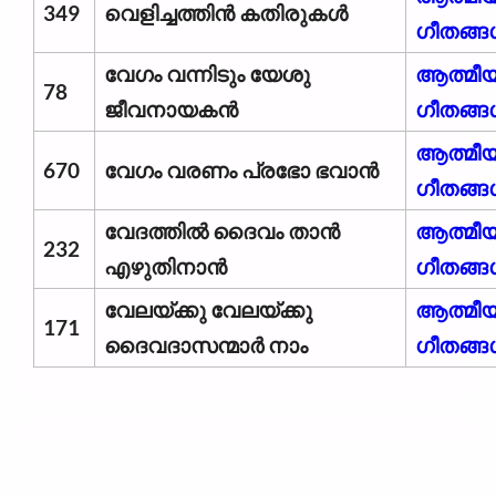
349
വെളിച്ചത്തിൻ കതിരുകൾ
ഗീതങ്ങ
വേഗം വന്നിടും യേശു
ആത്മീ
78
ജീവനായകൻ
ഗീതങ്ങ
ആത്മീ
670
വേഗം വരണം പ്രഭോ ഭവാൻ
ഗീതങ്ങ
വേദത്തിൽ ദൈവം താൻ
ആത്മീ
232
എഴുതിനാൻ
ഗീതങ്ങ
വേലയ്ക്കു വേലയ്ക്കു
ആത്മീ
171
ദൈവദാസന്മാർ നാം
ഗീതങ്ങ