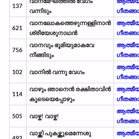
വാനമേഘത്തിൽ വേഗം
ആത്മീ
137
വന്നിടും
ഗീതങ്ങ
വാനലോകത്തെഴുന്നള്ളിനാൻ
ആത്മീ
621
ശ്രീയേശുനാഥൻ
ഗീതങ്ങ
വാനവും ഭൂമിയുമാകവേ
ആത്മീ
756
നീങ്ങിടും
ഗീതങ്ങ
ആത്മീ
102
വാനിൽ വന്നു വേഗം
ഗീതങ്ങ
വാഴും ഞാനെൻ രക്ഷിതാവിൻ
ആത്മീ
114
കൂടെയെപ്പോഴും
ഗീതങ്ങ
ആത്മീ
505
വാഴ്ക! വാഴ്ക!
ഗീതങ്ങ
വാഴ്ത്തി പുകഴ്ത്തുമെന്നേശു
ആത്മീ
492