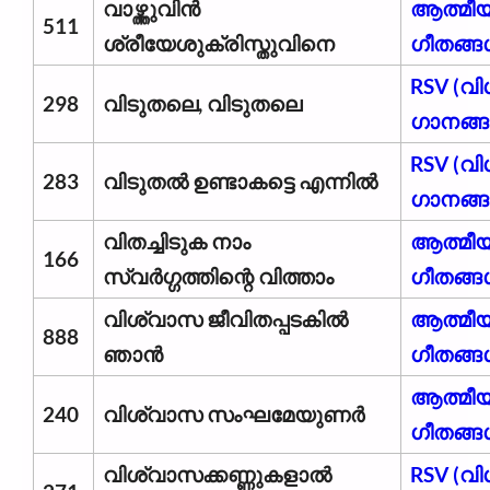
വാഴ്ത്തുവിൻ
ആത്മീ
511
ശ്രീയേശുക്രിസ്തുവിനെ
ഗീതങ്ങ
RSV (വ
298
വിടുതലെ, വിടുതലെ
ഗാനങ്ങള
RSV (വ
283
വിടുതല്‍ ഉണ്ടാകട്ടെ എന്നില്‍
ഗാനങ്ങള
വിതച്ചിടുക നാം
ആത്മീ
166
സ്വർഗ്ഗത്തിന്റെ വിത്താം
ഗീതങ്ങ
വിശ്വാസ ജീവിതപ്പടകിൽ
ആത്മീ
888
ഞാൻ
ഗീതങ്ങ
ആത്മീ
240
വിശ്വാസ സംഘമേയുണർ
ഗീതങ്ങ
വിശ്വാസക്കണ്ണുകളാല്‍
RSV (വ